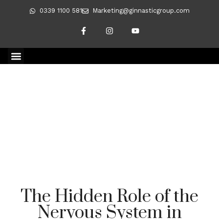
0339 1100 581
Marketing@ginnasticgroup.com
CLIENT TRANSFORMATIONS
REVERSING DIABETES
May 20, 2026
No Comments
The Hidden Role of the
Nervous System in